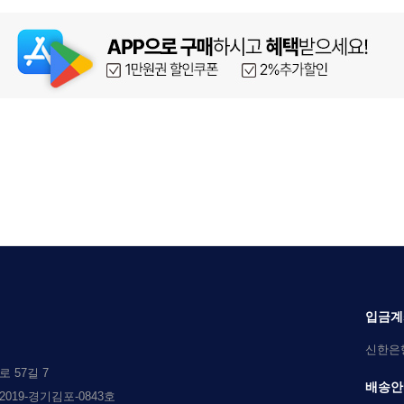
입금계
신한은행 
 57길 7
배송안
019-경기김포-0843호