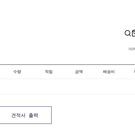
HOM
수량
적립
금액
배송비
견적서 출력