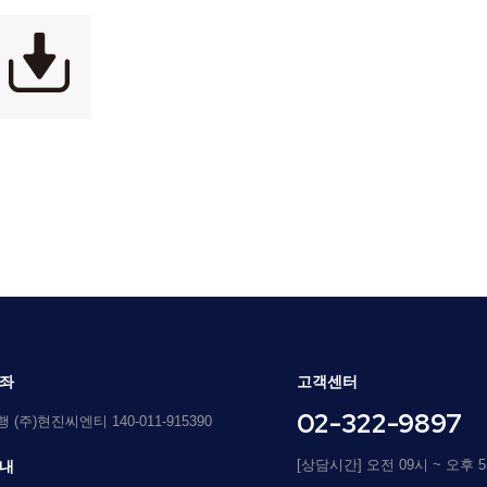
좌
고객센터
02-322-9897
(주)현진씨엔티 140-011-915390
[상담시간] 오전 09시 ~ 오후 
내