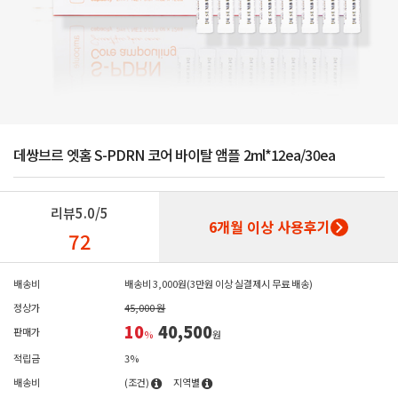
데쌍브르 엣홈 S-PDRN 코어 바이탈 앰플 2ml*12ea/30ea
리뷰
5.0/5
6개월 이상 사용후기
72
배송비
배송비 3,000원(3만원 이상 실결제시 무료 배송)
정상가
45,000 원
10
40,500
판매가
%
원
적립금
3%
배송비
(조건)
지역별