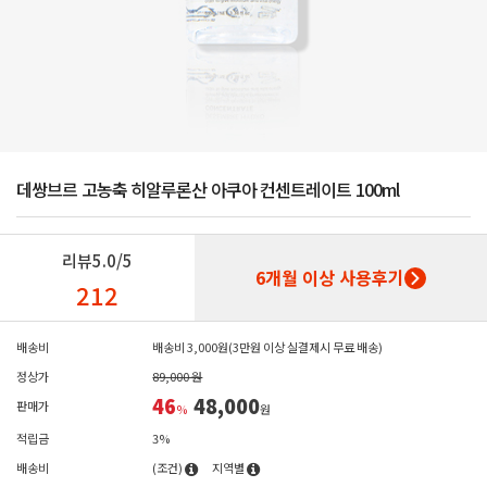
데쌍브르 고농축 히알루론산 아쿠아 컨센트레이트 100ml
리뷰
5.0/5
6개월 이상 사용후기
212
배송비
배송비 3,000원(3만원 이상 실결제시 무료 배송)
정상가
89,000 원
46
48,000
판매가
%
원
적립금
3%
배송비
(조건)
지역별