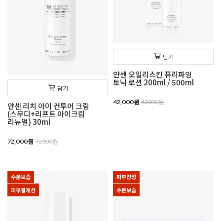
담기
얀센 오일리스킨 퓨리파잉
토닉 로션 200ml / 500ml
담기
42,000원
42000원
얀센 리치 아이 컨투어 크림
(스무디+리프트 아이크림
리뉴얼) 30ml
72,000원
72000원
수분보습
피부진정
피부결개선
수분보습