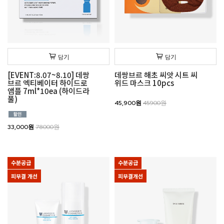
담기
담기
[EVENT:8.07~8.10] 데쌍
데쌍브르 해초 씨앗 시트 씨
브르 엑티베이터 하이드로
위드 마스크 10pcs
앰플 7ml*10ea (하이드라
풀)
45,900원
45900원
33,000원
78000원
수분공급
수분공급
피부결 개선
피부결개선