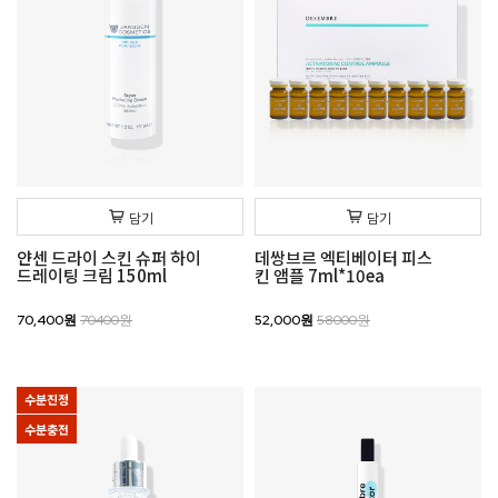
담기
담기
얀센 드라이 스킨 슈퍼 하이
데쌍브르 엑티베이터 피스
드레이팅 크림 150ml
킨 앰플 7ml*10ea
70,400원
70400원
52,000원
58000원
수분진정
수분충전