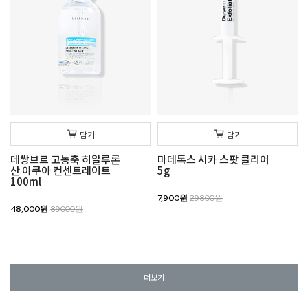
담기
담기
데쌍브르 고농축 히알루론
마데톡스 시카 스팟 클리어
산 아쿠아 컨센트레이트
5g
100ml
7,900원
29800원
48,000원
89000원
더보기