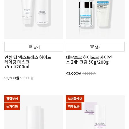
담기
담기
얀센 딥 엑스프레스 하이드
데쌍브르 하이드로 사이언
레이팅 마스크
스 24h 크림 50g/200g
75ml/200ml
43,000원
43000원
53,200원
53200원
활력부여
노폐물케어
눈가강화
피부보습