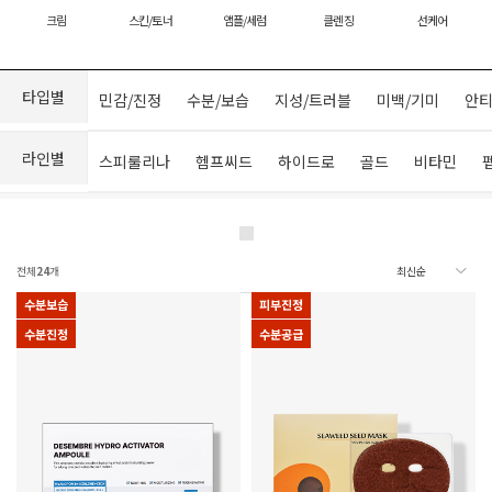
크림
스킨/토너
앰플/세럼
클렌징
선케어
타입별
민감/진정
수분/보습
지성/트러블
미백/기미
안티
라인별
스피룰리나
헴프씨드
하이드로
골드
비타민
전체
24
개
수분보습
피부진정
수분진정
수분공급