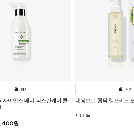
담기
담기
피사이언스 메디 피스킨케어 클
데쌍브르 헴픽 헴프씨드 오일
l
Sold Out
2,400원