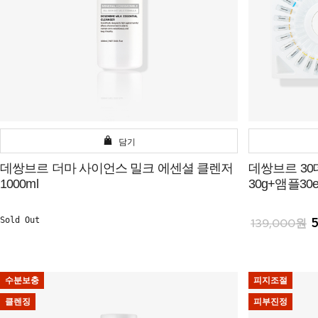
담기
데쌍브르 더마 사이언스 밀크 에센셜 클렌저
데쌍브르 3
1000ml
30g+앰플30e
Sold Out
139,000원
수분보충
피지조절
클렌징
피부진정