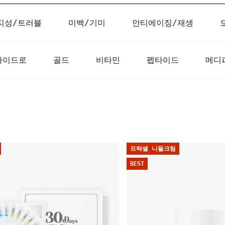
지성/트러블
미백/기미
안티에이징/재생
하이드로
골드
비타민
펩타이드
메디
프락셀 니들크림
BEST