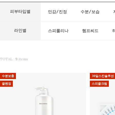
피부타입별
민감/진정
수분/보습
라인별
스피룰리나
헴프씨드
TOTAL :
9
items
수분보충
30일스킨솔루션
클렌징
스피큘크림