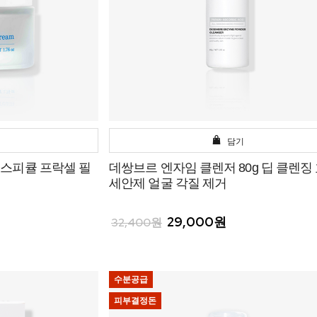
담기
스피큘 프락셀 필
데쌍브르 엔자임 클렌저 80g 딥 클렌징
세안제 얼굴 각질 제거
29,000원
32,400원
수분공급
피부결정돈