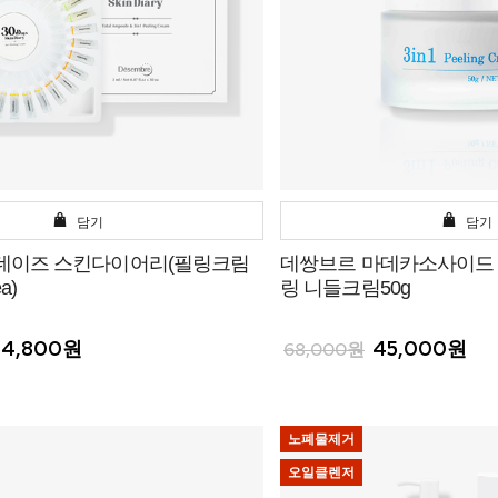
담기
담기
0데이즈 스킨다이어리(필링크림
데쌍브르 마데카소사이드 
a)
링 니들크림50g
54,800원
45,000원
68,000원
노폐물제거
오일클렌저