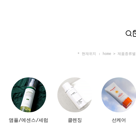
* 현재위치 : home >
제품종류별
앰플/에센스/세럼
클렌징
선케어