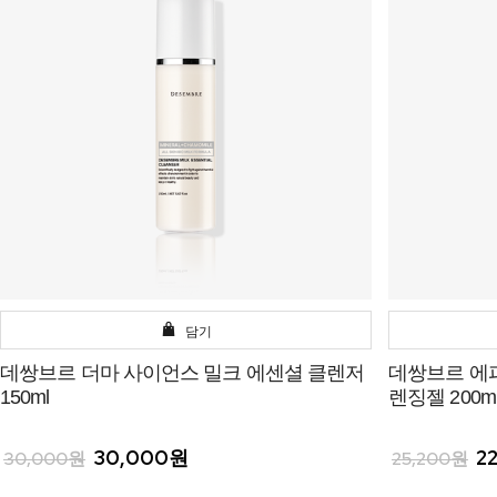
담기
데쌍브르 더마 사이언스 밀크 에센셜 클렌저
데쌍브르 에
150ml
렌징젤 200m
30,000원
2
30,000원
25,200원