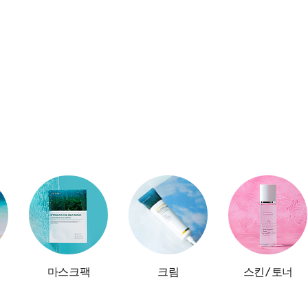
마스크팩
크림
스킨/토너