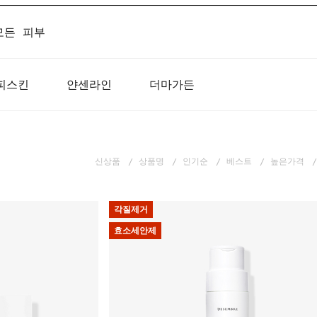
모든 피부
피스킨
얀센라인
더마가든
신상품
상품명
인기순
베스트
높은가격
각질제거
효소세안제