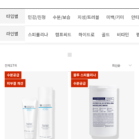
타입별
민감/진정
수분/보습
지성/트러블
미백/기미
안티
라인별
스피룰리나
헴프씨드
하이드로
골드
비타민
전체
17
개
수분공급
블루 스피룰리나
피부결 개선
수분공급