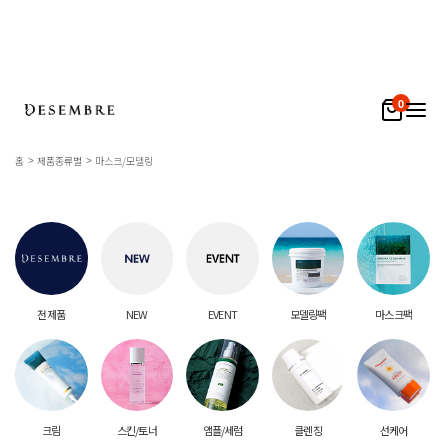
0
홈
제품종류별
마스크/모델링
전 제품
NEW
EVENT
모델링팩
마스크팩
크림
스킨/토너
앰플/세럼
클렌징
선케어