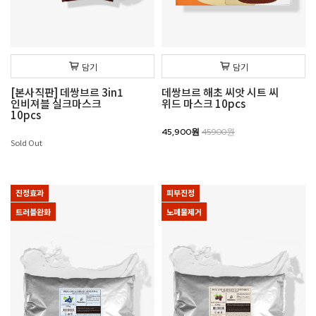
담기
담기
[본사직판] 데쌍브르 3in1
데쌍브르 해초 씨앗 시트 씨
인비져블 실크마스크
위드 마스크 10pcs
10pcs
45,900원
45900원
Sold Out
진정효과
피부진정
트러블완화
노폐물제거