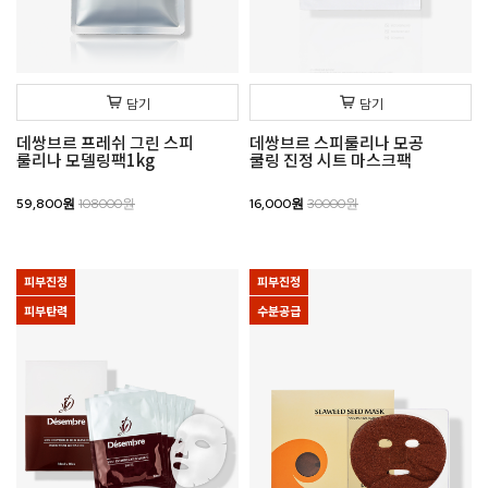
담기
담기
데쌍브르 프레쉬 그린 스피
데쌍브르 스피룰리나 모공
룰리나 모델링팩1kg
쿨링 진정 시트 마스크팩
59,800원
108000원
16,000원
30000원
피부진정
피부진정
피부탄력
수분공급