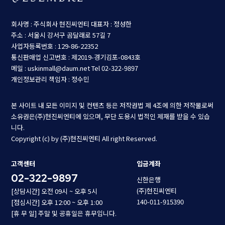
회사명 : 주식회사 현진씨엔티
대표자 : 정성한
주소 : 서울시 강서구 곰달래로 57길 7
사업자등록번호 : 129-86-22352
통신판매업 신고번호 : 제2019-경기김포-0843호
메일 : uskinmall@daum.net
Tel 02-322-9897
개인정보관리 책임자 : 정수민
본 사이트 내 모든 이미지 및 컨텐츠 등은 저작권법 제 4조에 의한 저작물로써
소유권은(주)현진씨엔티에 있으며, 무단 도용시 법적인 제재를 받을 수 있습
니다.
Copyright (c) by (주)현진씨엔티 All right Reserved.
고객센터
입금계좌
02-322-9897
신한은행
(주)현진씨엔티
[상담시간] 오전 09시 ~ 오후 5시
140-011-915390
[점심시간] 오후 12:00 ~ 오후 1:00
[휴 무 일] 주말 및 공휴일은 휴무입니다.