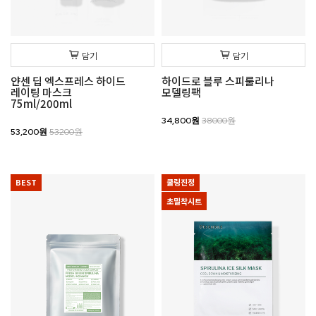
담기
담기
얀센 딥 엑스프레스 하이드
하이드로 블루 스피룰리나
레이팅 마스크
모델링팩
75ml/200ml
34,800원
38000원
53,200원
53200원
BEST
쿨링진정
초밀착시트