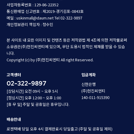
사업자등록번호 : 129-86-22352
통신판매업 신고번호 : 제2019-경기김포-0843호
메일 : uskinmall@daum.net
Tel 02-322-9897
개인정보관리 책임자 : 정수민
본 사이트 내 모든 이미지 및 컨텐츠 등은 저작권법 제 4조에 의한 저작물로써
소유권은(주)현진씨엔티에 있으며, 무단 도용시 법적인 제재를 받을 수 있습
니다.
Copyright (c) by (주)현진씨엔티 All right Reserved.
고객센터
입금계좌
02-322-9897
신한은행
(주)현진씨엔티
[상담시간] 오전 09시 ~ 오후 5시
140-011-915390
[점심시간] 오후 12:00 ~ 오후 1:00
[휴 무 일] 주말 및 공휴일은 휴무입니다.
배송안내
로젠택배 당일 오후 4시 결제완료시 당일출고 (주말 및 공휴일 제외)