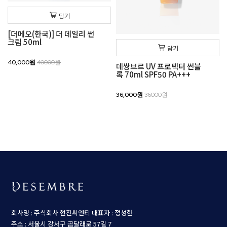
담기
[더메오(한국)] 더 데일리 썬
크림 50ml
담기
40,000원
40000원
데쌍브르 UV 프로텍터 썬블
록 70ml SPF50 PA+++
36,000원
36000원
회사명 : 주식회사 현진씨엔티
대표자 : 정성한
주소 : 서울시 강서구 곰달래로 57길 7