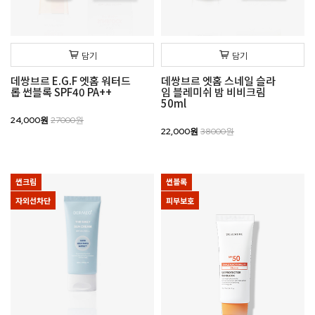
담기
담기
데쌍브르 E.G.F 엣홈 워터드
데쌍브르 엣홈 스네일 슬라
롭 썬블록 SPF40 PA++
임 블레미쉬 밤 비비크림
50ml
24,000원
27000원
22,000원
38000원
썬크림
썬블록
자외선차단
피부보호