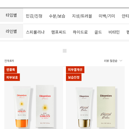
타입별
민감/진정
수분/보습
지성/트러블
미백/기미
안티
라인별
스피룰리나
헴프씨드
하이드로
골드
비타민
전체
4
개
썬블록
피부결개선
피부보호
보습진정