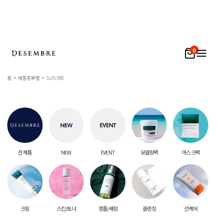
0
홈
제품종류별
SUN/BB
전 제품
NEW
EVENT
모델링팩
마스크팩
크림
스킨/토너
앰플/세럼
클렌징
선케어