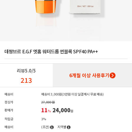
데쌍브르 E.G.F 엣홈 워터드롭 썬블록 SPF40 PA++
리뷰
5.0/5
6개월 이상 사용후기
213
배송비
배송비 3,000원(3만원 이상 실결제시 무료 배송)
정상가
27,000 원
11
24,000
판매가
%
원
적립금
3%
배송비
(조건)
지역별