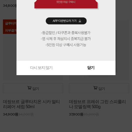
34,800원
38,000원
26,900원
26,900원
글루타치온
BEST
피부결개선
다시 보지 않기
닫기
담기
담기
데쌍브르 글루타치온 시카 멀티
데쌍브르 프레쉬 그린 스피룰리
리페어 세럼 50ml
나 모델링팩 500g
34,900원
34,900원
37,800원
69,000원