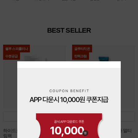
BEST SELLER
블루 스피룰리나
글루타치온
수분공급
탄력크림
담기
담기
하이드로 블루 스피룰리나 모델
데쌍브르 글루타치온 시카 멀티
링팩
리페어 크림 30ml