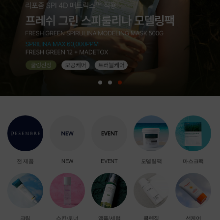
전 제품
NEW
EVENT
모델링팩
마스크팩
크림
스킨/토너
앰플/세럼
클렌징
선케어