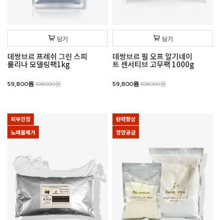
담기
담기
데쌍브르 프레쉬 그린 스피
데쌍브르 필 오프 알기네이
룰리나 모델링팩1kg
트 센서티브 고무팩 1000g
59,800원
108000원
59,800원
108000원
피부진정
탄력향상
노폐물제거
영양공급