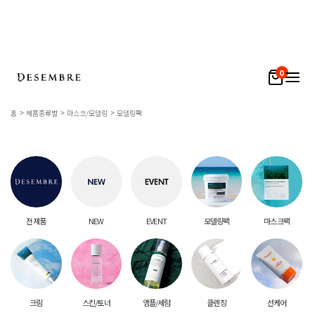
0
홈
제품종류별
마스크/모델링
모델링팩
전 제품
NEW
EVENT
모델링팩
마스크팩
크림
스킨/토너
앰플/세럼
클렌징
선케어