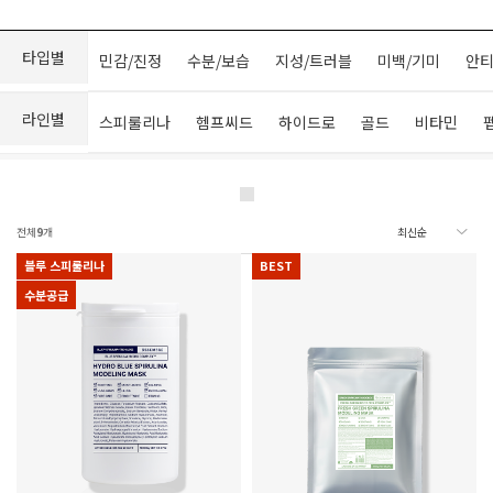
타입별
민감/진정
수분/보습
지성/트러블
미백/기미
안티
라인별
스피룰리나
헴프씨드
하이드로
골드
비타민
전체
9
개
블루 스피룰리나
BEST
수분공급