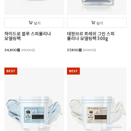
담기
담기
하이드로 블루 스피룰리나
데쌍브르 프레쉬 그린 스피
모델링팩
룰리나 모델링팩 500g
34,800원
38000원
37,800원
69000원
BEST
BEST