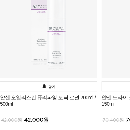
담기
얀센 오일리스킨 퓨리파잉 토닉 로션 200ml /
얀센 드라이
500ml
150ml
42,000원
7
42,000원
70,400원