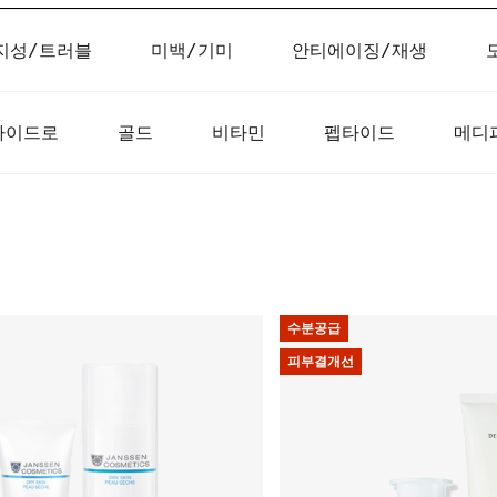
지성/트러블
미백/기미
안티에이징/재생
하이드로
골드
비타민
펩타이드
메디
수분공급
피부결개선