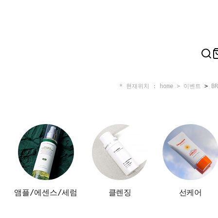
* 현재위치 : home >
이벤트
>
BR
앰플/에센스/세럼
클렌징
선케어