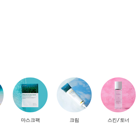
마스크팩
크림
스킨/토너