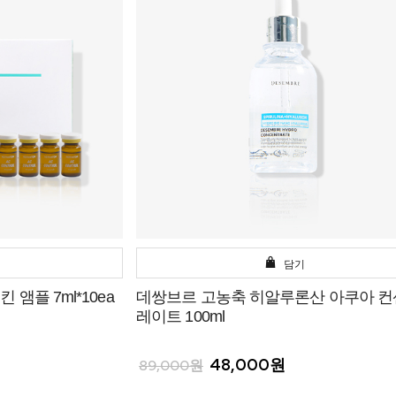
담기
앰플 7ml*10ea
데쌍브르 고농축 히알루론산 아쿠아 
레이트 100ml
48,000원
89,000원