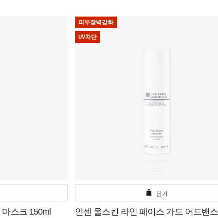
피부장벽강화
UV차단
담기
스크 150ml
얀센 올스킨 라인 페이스 가드 어드밴