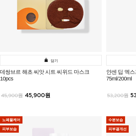
담기
데쌍브르 해초 씨앗 시트 씨위드 마스크
얀센 딥 엑
10pcs
75ml/200ml
45,900원
5
45,900원
53,200원
노폐물케어
수분보습
피부보습
피부결개선