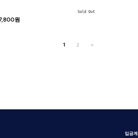
Sold Out
7,800원
1
2
>>
입금계