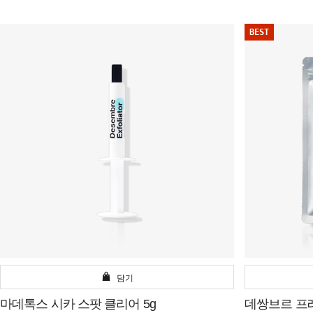
BEST
담기
마데톡스 시카 스팟 클리어 5g
데쌍브르 프