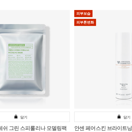
피부보습
피부톤변화
담기
담기
레쉬 그린 스피룰리나 모델링팩
얀센 페어스킨 브라이트닝 마