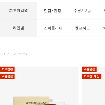
피부타입별
민감/진정
수분/보습
라인별
스피룰리나
헴프씨드
TOTAL :
23
items
피부진정
수분공급
수분공급
피부결 개선