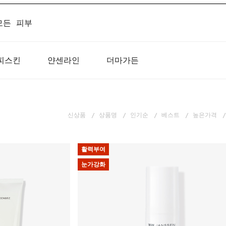
모든 피부
피스킨
얀센라인
더마가든
신상품
상품명
인기순
베스트
높은가격
활력부여
눈가강화