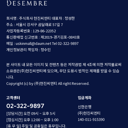
회사명 : 주식회사 현진씨엔티
대표자 : 정성한
주소 : 서울시 강서구 곰달래로 57길 7
사업자등록번호 : 129-86-22352
통신판매업 신고번호 : 제2019-경기김포-0843호
메일 : uskinmall@daum.net
Tel 02-322-9897
개인정보관리 책임자 : 정수민
본 사이트 내 모든 이미지 및 컨텐츠 등은 저작권법 제 4조에 의한 저작물로써
소유권은(주)현진씨엔티에 있으며, 무단 도용시 법적인 제재를 받을 수 있습
니다.
Copyright (c) by (주)현진씨엔티 All right Reserved.
고객센터
입금계좌
02-322-9897
신한은행
(주)현진씨엔티
[상담시간] 오전 09시 ~ 오후 5시
140-011-915390
[점심시간] 오후 12:00 ~ 오후 1:00
[휴 무 일] 주말 및 공휴일은 휴무입니다.