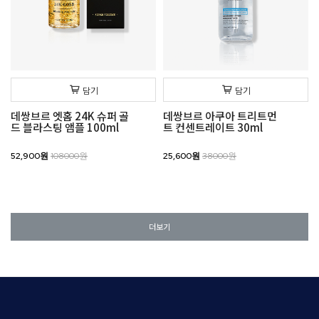
담기
담기
데쌍브르 엣홈 24K 슈퍼 골
데쌍브르 아쿠아 트리트먼
드 블라스팅 앰플 100ml
트 컨센트레이트 30ml
52,900원
108000원
25,600원
38000원
더보기