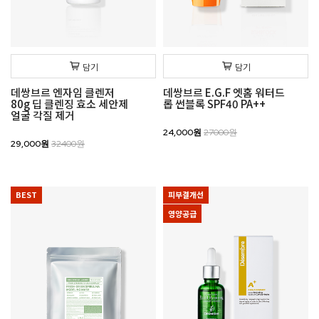
담기
담기
데쌍브르 엔자임 클렌저
데쌍브르 E.G.F 엣홈 워터드
80g 딥 클렌징 효소 세안제
롭 썬블록 SPF40 PA++
얼굴 각질 제거
24,000원
27000원
29,000원
32400원
BEST
피부결개선
영양공급