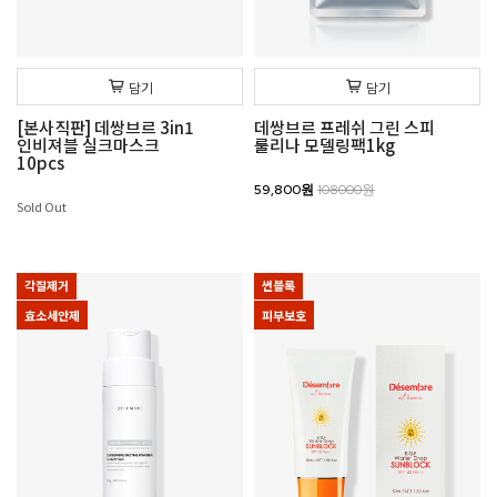
담기
담기
[본사직판] 데쌍브르 3in1
데쌍브르 프레쉬 그린 스피
인비져블 실크마스크
룰리나 모델링팩1kg
10pcs
59,800원
108000원
Sold Out
각질제거
썬블록
효소세안제
피부보호