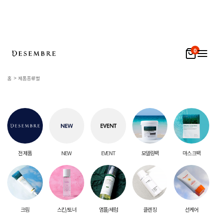
0
홈
제품종류별
전 제품
NEW
EVENT
모델링팩
마스크팩
크림
스킨/토너
앰플/세럼
클렌징
선케어