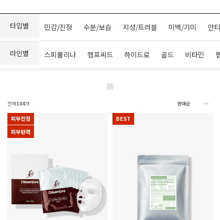
타입별
민감/진정
수분/보습
지성/트러블
미백/기미
안티
라인별
스피룰리나
헴프씨드
하이드로
골드
비타민
전체
104
개
피부진정
BEST
피부탄력