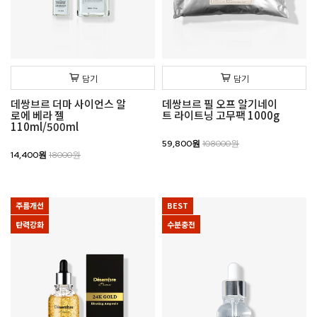
담기
담기
데쌍브르 더마 사이언스 알
데쌍브르 필 오프 알기네이
로에 베라 젤
트 라이트닝 고무팩 1000g
110ml/500ml
59,800원
108000원
14,400원
18000원
주름개선
BEST
탄력강화
수분충전