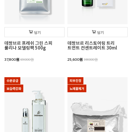
담기
담기
데쌍브르 프레쉬 그린 스피
데쌍브르 리스토어링 트리
룰리나 모델링팩 500g
트먼트 컨센트레이트 30ml
37,800원
69000원
25,600원
38000원
수분공급
피부진정
보습력강화
노폐물제거