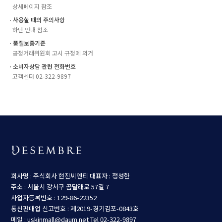
상세페이지 참조
ㆍ사용할 때의 주의사항
하단 안내 참조
ㆍ품질보증기준
공정거래위원회 고시 규정에 의거
ㆍ소비자상담 관련 전화번호
고객센터 02-322-9897
회사명 : 주식회사 현진씨엔티
대표자 : 정성한
주소 : 서울시 강서구 곰달래로 57길 7
사업자등록번호 : 129-86-22352
통신판매업 신고번호 : 제2019-경기김포-0843호
메일 : uskinmall@daum.net
Tel 02-322-9897