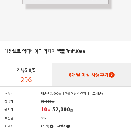
데쌍브르 엑티베이터 리페어 앰플 7ml*10ea
리뷰
5.0/5
6개월 이상 사용후기
296
배송비
배송비 3,000원(3만원 이상 실결제시 무료 배송)
정상가
58,000 원
10
52,000
판매가
%
원
적립금
3%
배송비
(조건)
지역별