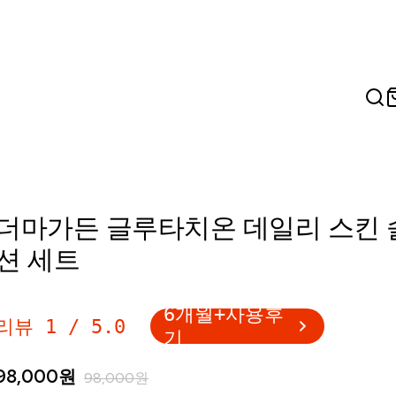
더마가든 글루타치온 데일리 스킨 
션 세트
6개월+사용후
리뷰
1
/
5.0
기
98,000
원
98,000
원