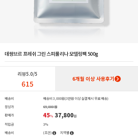
데쌍브르 프레쉬 그린 스피룰리나 모델링팩 500g
리뷰
5.0/5
6개월 이상 사용후기
615
배송비
배송비 3,000원(3만원 이상 실결제시 무료 배송)
정상가
69,000 원
45
37,800
판매가
%
원
적립금
3%
배송비
(조건)
지역별