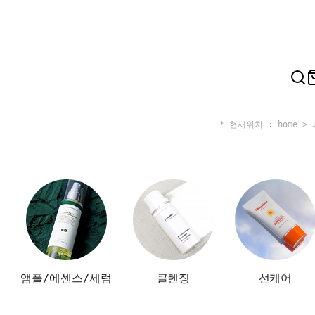
* 현재위치 : home >
앰플/에센스/세럼
클렌징
선케어