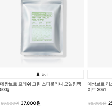
담기
데쌍브르 프레쉬 그린 스피룰리나 모델링팩
데쌍브르 리
500g
이트 30ml
37,800원
2
69,000원
38,000원