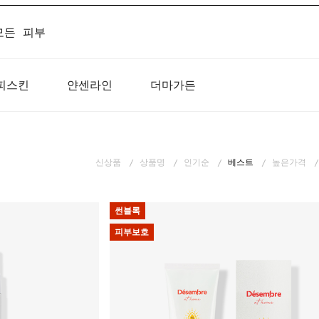
모든 피부
피스킨
얀센라인
더마가든
신상품
상품명
인기순
베스트
높은가격
썬블록
피부보호