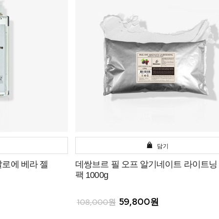
담기
알로에 베라 젤
데쌍브르 필 오프 알기네이트 라이트닝
팩 1000g
59,800원
108,000원