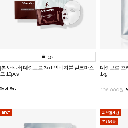
담기
[본사직판] 데쌍브르 3in1 인비져블 실크마스
데쌍브르 프
크 10pcs
1kg
Sold Out
108,000원
BEST
피부결개선
영양공급