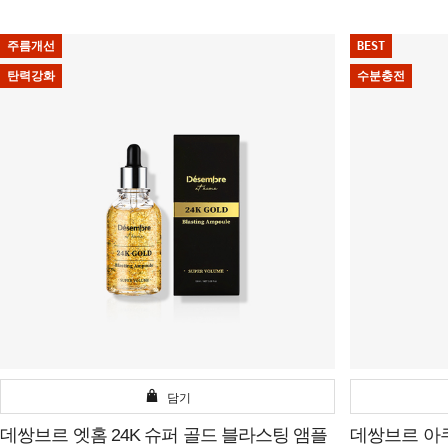
주름개선
BEST
탄력강화
수분충전
담기
데쌍브르 엣홈 24K 슈퍼 골드 블라스팅 앰플
데쌍브르 아