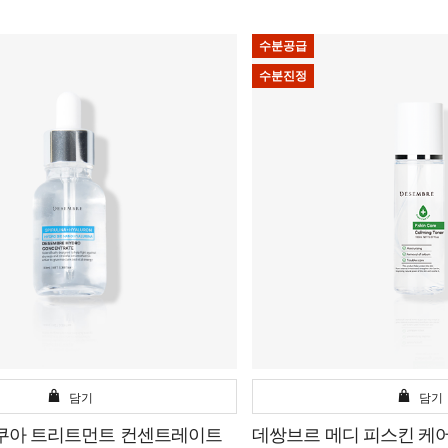
수분공급
수분진정
담기
담기
쿠아 트리트먼트 컨센트레이트
데쌍브르 메디 피스킨 케어 