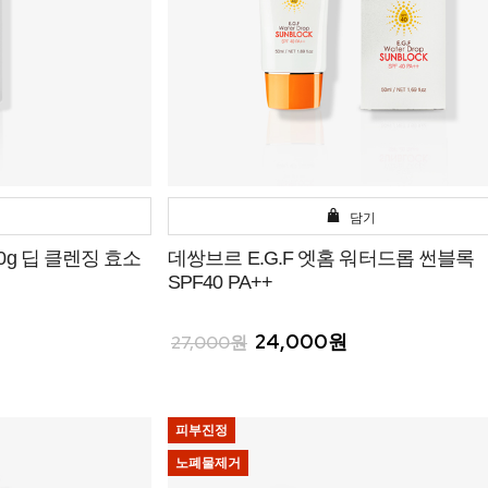
담기
g 딥 클렌징 효소
데쌍브르 E.G.F 엣홈 워터드롭 썬블록
SPF40 PA++
24,000원
27,000원
피부진정
노폐물제거