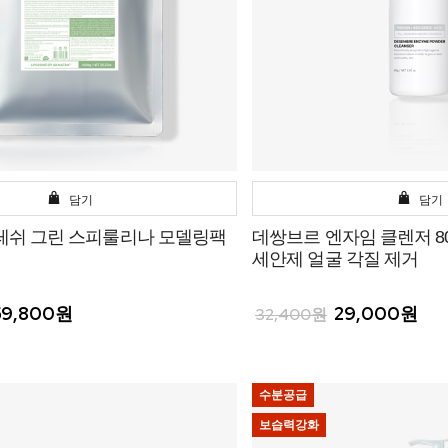
담기
담기
레쉬 그린 스피룰리나 모델링팩
데쌍브르 엔자임 클렌저 80
세안제 얼굴 각질 제거
59,800원
29,000원
32,400원
수분공급
보습력강화