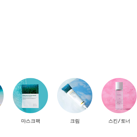
마스크팩
크림
스킨/토너