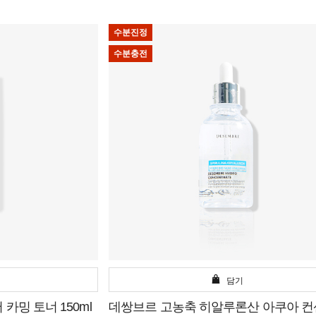
수분진정
수분충전
담기
카밍 토너 150ml
데쌍브르 고농축 히알루론산 아쿠아 