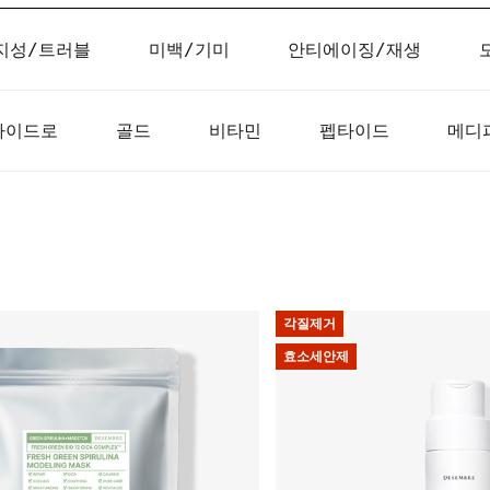
지성/트러블
미백/기미
안티에이징/재생
하이드로
골드
비타민
펩타이드
메디
각질제거
효소세안제