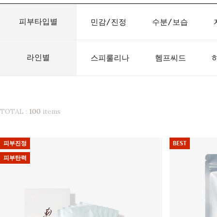
피부타입별
민감/진정
수분/보습
라인별
스피룰리나
헴프씨드
TOTAL :
100
items
피부진정
BEST
피부탄력