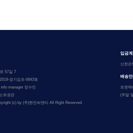
입금계
신한은행 
 57길 7
배송안
019-경기김포-0843호
l info manager 정수민
로젠택
 소유권은
(주말 
c) by (주)현진씨엔티 All Right Reserved.