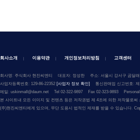
회사소개
이용약관
개인정보처리방침
고객센터
회사명: 주식회사 현진씨엔티
대표자: 정성한
주소: 서울시 강서구 곰달래로
사업자등록번호: 129-86-22352
[사업자 정보 확인]
통신판매업 신고번호: 제2
메일: uskinmall@daum.net
Tel 02-322-9897
Fax 02-323-9893
Persona
본 사이트내 모든 이미지 및 컨텐츠 등은 저작권법 제 4조에 의한 저작물로써
(주)현진씨엔티에게 있으며, 무단 도용시 법적인 제재를 받을 수 있습니다. Copyright (