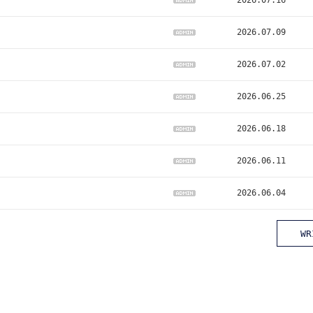
2026.07.16
2026.07.09
2026.07.02
2026.06.25
2026.06.18
2026.06.11
2026.06.04
WR