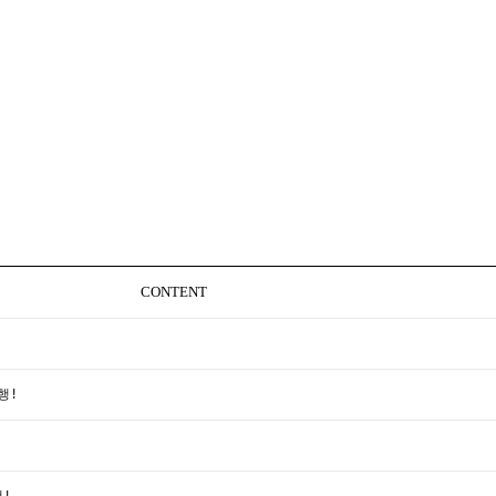
CONTENT
행!