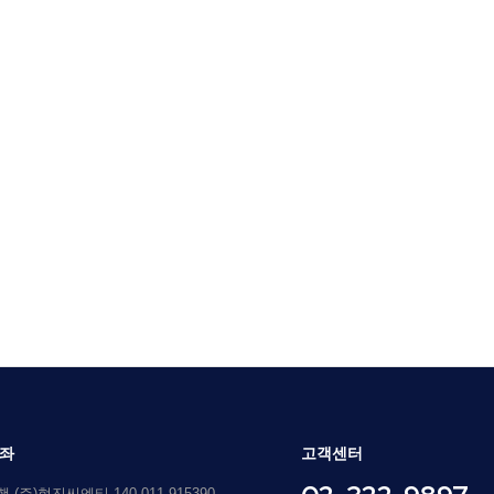
좌
고객센터
(주)현진씨엔티 140-011-915390