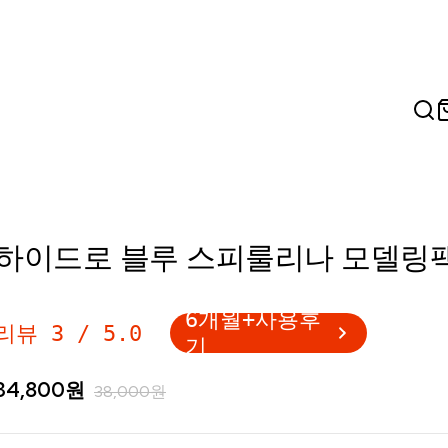
하이드로 블루 스피룰리나 모델링
6개월+사용후
리뷰
3
/
5.0
기
34,800
원
38,000
원