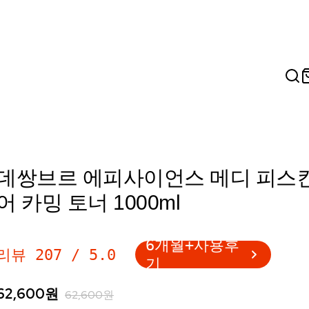
데쌍브르 에피사이언스 메디 피스킨
어 카밍 토너 1000ml
6개월+사용후
리뷰
207
/
5.0
기
62,600
원
62,600
원