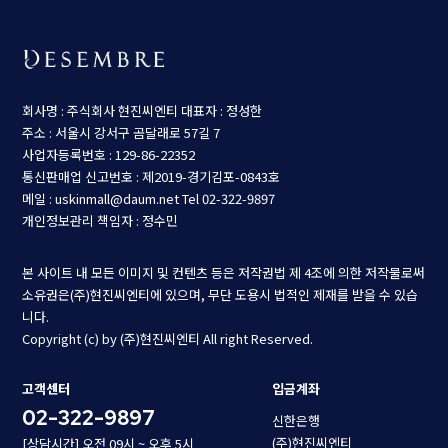
회사명 : 주식회사 현진씨엔티
대표자 : 정성한
주소 : 서울시 강서구 곰달래로 57길 7
사업자등록번호 : 129-86-22352
통신판매업 신고번호 : 제2019-경기김포-0843호
메일 : uskinmall@daum.net
Tel 02-322-9897
개인정보관리 책임자 : 정수민
본 사이트 내 모든 이미지 및 컨텐츠 등은 저작권법 제 4조에 의한 저작물로써
소유권은(주)현진씨엔티에 있으며, 무단 도용시 법적인 제재를 받을 수 있습
니다.
Copyright (c) by (주)현진씨엔티 All right Reserved.
고객센터
입금계좌
02-322-9897
신한은행
(주)현진씨엔티
[상담시간] 오전 09시 ~ 오후 5시