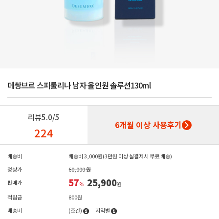
데쌍브르 스피룰리나 남자 올인원 솔루션130ml
리뷰
5.0/5
6개월 이상 사용후기
224
배송비
배송비 3,000원(3만원 이상 실결제시 무료 배송)
정상가
60,000 원
57
25,900
판매가
%
원
적립금
800원
배송비
(조건)
지역별