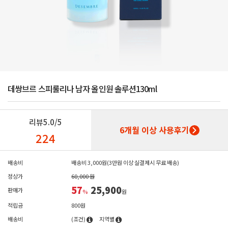
데쌍브르 스피룰리나 남자 올인원 솔루션130ml
리뷰
5.0/5
6개월 이상 사용후기
224
배송비
배송비 3,000원(3만원 이상 실결제시 무료 배송)
정상가
60,000 원
57
25,900
판매가
%
원
적립금
800원
배송비
(조건)
지역별