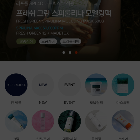
전 제품
NEW
EVENT
모델링팩
마스크팩
크림
스킨/토너
앰플/세럼
클렌징
선케어