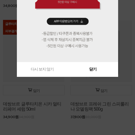
34,800원
38,000원
26,900원
26,900원
글루타치온
BEST
피부결개선
다시 보지 않기
닫기
담기
담기
데쌍브르 글루타치온 시카 멀티
데쌍브르 프레쉬 그린 스피룰리
리페어 세럼 50ml
나 모델링팩 500g
34,900원
34,900원
37,800원
69,000원