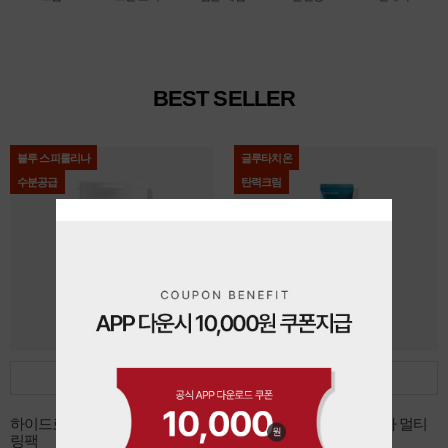
BEST SELLER
블루 스피룰리나
글루타치온
수분공급
탄력크림
담기
담기
하이드로 블루 스피룰리나 모델
데쌍브르 글루타치온 시카 멀티
링팩
리페어 크림 30ml