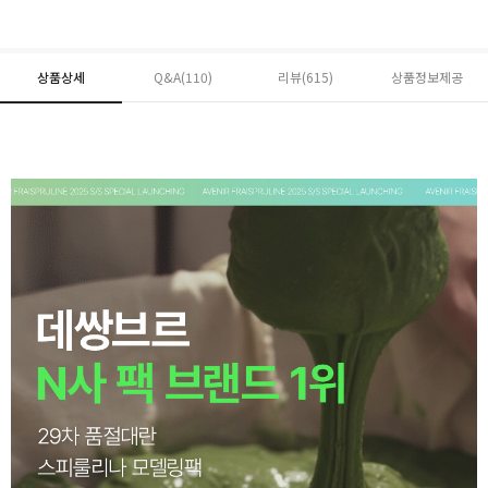
상품상세
Q&A(110)
리뷰(
615
)
상품정보제공
페이코 ID로 페
PAYCO 바로구매