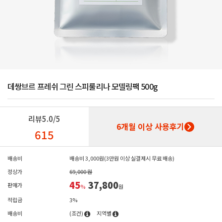
데쌍브르 프레쉬 그린 스피룰리나 모델링팩 500g
리뷰
5.0/5
6개월 이상 사용후기
615
배송비
배송비 3,000원(3만원 이상 실결제시 무료 배송)
정상가
69,000 원
45
37,800
판매가
%
원
적립금
3%
배송비
(조건)
지역별