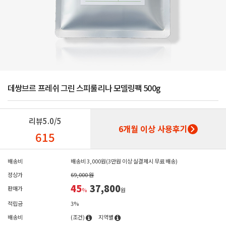
데쌍브르 프레쉬 그린 스피룰리나 모델링팩 500g
리뷰
5.0/5
6개월 이상 사용후기
615
배송비
배송비 3,000원(3만원 이상 실결제시 무료 배송)
정상가
69,000 원
45
37,800
판매가
%
원
적립금
3%
배송비
(조건)
지역별