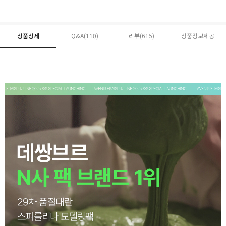
상품상세
Q&A(110)
리뷰(
615
)
상품정보제공
페이코 ID로 페
PAYCO 바로구매