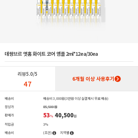
데쌍브르 엣홈 화이트 코어 앰플 2ml*12ea/30ea
리뷰
5.0/5
6개월 이상 사용후기
47
배송비
배송비 3,000원(3만원 이상 실결제시 무료 배송)
정상가
85,500 원
53
40,500
판매가
%
원
적립금
3%
배송비
(조건)
지역별