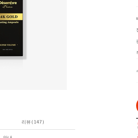
리뷰(
147
)
불 안내