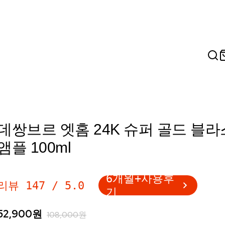
데쌍브르 엣홈 24K 슈퍼 골드 블
앰플 100ml
6개월+사용후
리뷰
147
/
5.0
기
52,900
원
108,000
원