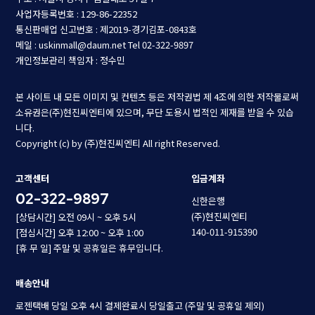
사업자등록번호 : 129-86-22352
통신판매업 신고번호 : 제2019-경기김포-0843호
메일 : uskinmall@daum.net
Tel 02-322-9897
개인정보관리 책임자 : 정수민
본 사이트 내 모든 이미지 및 컨텐츠 등은 저작권법 제 4조에 의한 저작물로써
소유권은(주)현진씨엔티에 있으며, 무단 도용시 법적인 제재를 받을 수 있습
니다.
Copyright (c) by (주)현진씨엔티 All right Reserved.
고객센터
입금계좌
02-322-9897
신한은행
(주)현진씨엔티
[상담시간] 오전 09시 ~ 오후 5시
140-011-915390
[점심시간] 오후 12:00 ~ 오후 1:00
[휴 무 일] 주말 및 공휴일은 휴무입니다.
배송안내
로젠택배 당일 오후 4시 결제완료시 당일출고 (주말 및 공휴일 제외)