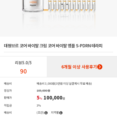
데쌍브르 코어 바이탈 크림 코어 바이탈 앰플 S-PDRN 테라피
리뷰
5.0/5
6개월 이상 사용후기
90
배송비
배송비 3,000원(3만원 이상 실결제시 무료 배송)
정상가
105,000 원
5
100,000
판매가
%
원
적립금
3%
배송비
(조건)
지역별