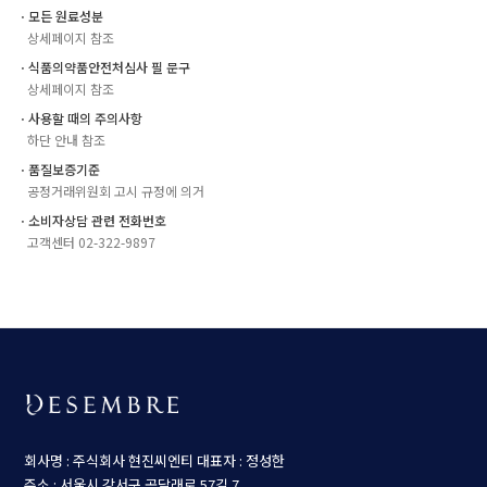
ㆍ모든 원료성분
상세페이지 참조
ㆍ식품의약품안전처심사 필 문구
상세페이지 참조
ㆍ사용할 때의 주의사항
하단 안내 참조
ㆍ품질보증기준
공정거래위원회 고시 규정에 의거
ㆍ소비자상담 관련 전화번호
고객센터 02-322-9897
회사명 : 주식회사 현진씨엔티
대표자 : 정성한
주소 : 서울시 강서구 곰달래로 57길 7