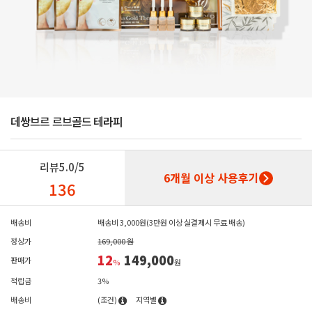
데쌍브르 르브골드 테라피
리뷰
5.0/5
6개월 이상 사용후기
136
배송비
배송비 3,000원(3만원 이상 실결제시 무료 배송)
정상가
169,000 원
12
149,000
판매가
%
원
적립금
3%
배송비
(조건)
지역별