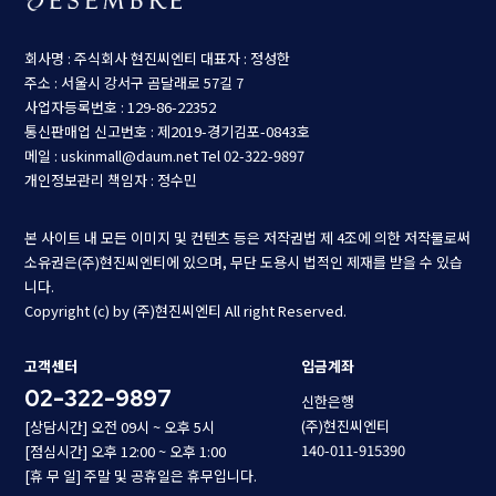
회사명 : 주식회사 현진씨엔티
대표자 : 정성한
주소 : 서울시 강서구 곰달래로 57길 7
사업자등록번호 : 129-86-22352
통신판매업 신고번호 : 제2019-경기김포-0843호
메일 : uskinmall@daum.net
Tel 02-322-9897
개인정보관리 책임자 : 정수민
본 사이트 내 모든 이미지 및 컨텐츠 등은 저작권법 제 4조에 의한 저작물로써
소유권은(주)현진씨엔티에 있으며, 무단 도용시 법적인 제재를 받을 수 있습
니다.
Copyright (c) by (주)현진씨엔티 All right Reserved.
고객센터
입금계좌
02-322-9897
신한은행
(주)현진씨엔티
[상담시간] 오전 09시 ~ 오후 5시
140-011-915390
[점심시간] 오후 12:00 ~ 오후 1:00
[휴 무 일] 주말 및 공휴일은 휴무입니다.