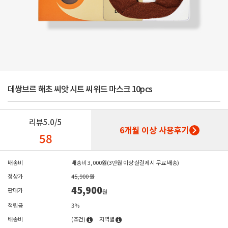
데쌍브르 해초 씨앗 시트 씨위드 마스크 10pcs
리뷰
5.0/5
6개월 이상 사용후기
58
배송비
배송비 3,000원(3만원 이상 실결제시 무료 배송)
정상가
45,900 원
45,900
판매가
원
적립금
3%
배송비
(조건)
지역별