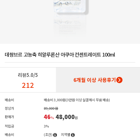
데쌍브르 고농축 히알루론산 아쿠아 컨센트레이트 100ml
리뷰
5.0/5
6개월 이상 사용후기
212
배송비
배송비 3,000원(3만원 이상 실결제시 무료 배송)
정상가
89,000 원
46
48,000
판매가
%
원
적립금
3%
배송비
(조건)
지역별