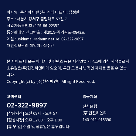
회사명 : 주식회사 현진씨엔티
대표자 : 정성한
주소 : 서울시 강서구 곰달래로 57길 7
사업자등록번호 : 129-86-22352
통신판매업 신고번호 : 제2019-경기김포-0843호
메일 : uskinmall@daum.net
Tel 02-322-9897
개인정보관리 책임자 : 정수민
본 사이트 내 모든 이미지 및 컨텐츠 등은 저작권법 제 4조에 의한 저작물로써
소유권은(주)현진씨엔티에 있으며, 무단 도용시 법적인 제재를 받을 수 있습
니다.
Copyright (c) by (주)현진씨엔티 All right Reserved.
고객센터
입금계좌
02-322-9897
신한은행
(주)현진씨엔티
[상담시간] 오전 09시 ~ 오후 5시
140-011-915390
[점심시간] 오후 12:00 ~ 오후 1:00
[휴 무 일] 주말 및 공휴일은 휴무입니다.