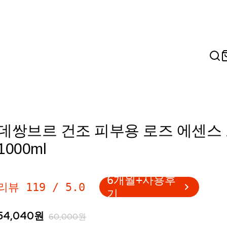
데쌍브르 건조 피부용 로즈 에센스
1000ml
6개월+사용후
리뷰
119
/
5.0
기
54,040
원
60,000
원