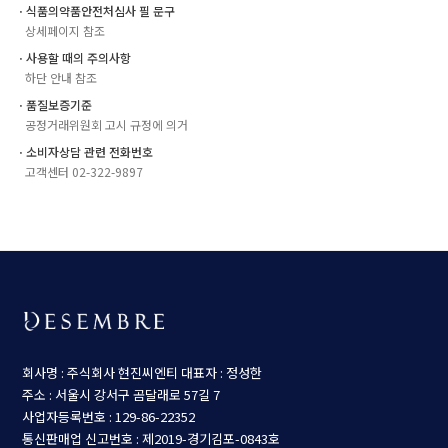
ㆍ식품의약품안전처심사 필 문구
상세페이지 참조
ㆍ사용할 때의 주의사항
하단 안내 참조
ㆍ품질보증기준
공정거래위원회 고시 규정에 의거
ㆍ소비자상담 관련 전화번호
고객센터 02-322-9897
회사명 : 주식회사 현진씨엔티
대표자 : 정성한
주소 : 서울시 강서구 곰달래로 57길 7
사업자등록번호 : 129-86-22352
통신판매업 신고번호 : 제2019-경기김포-0843호