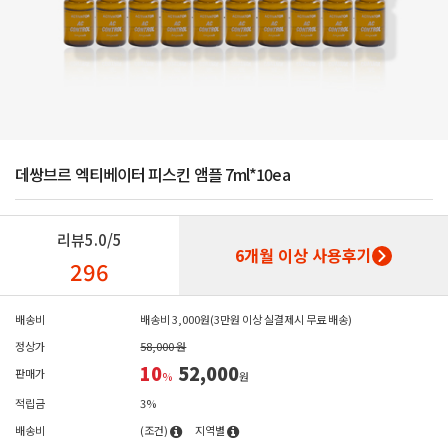
데쌍브르 엑티베이터 피스킨 앰플 7ml*10ea
리뷰
5.0/5
6개월 이상 사용후기
296
배송비
배송비 3,000원(3만원 이상 실결제시 무료 배송)
정상가
58,000 원
10
52,000
판매가
%
원
적립금
3%
배송비
(조건)
지역별