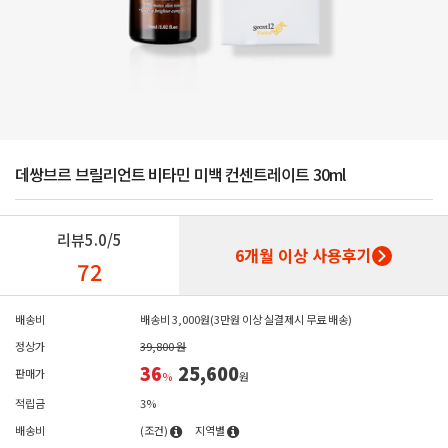
데쌍브르 브릴리언트 비타민 미백 컨센트레이트 30ml
리뷰
5.0/5
6개월 이상 사용후기
72
배송비
배송비 3,000원(3만원 이상 실결제시 무료 배송)
정상가
39,800 원
36
25,600
판매가
%
원
적립금
3%
배송비
(조건)
지역별