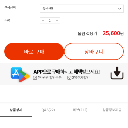
구성선택
수량
25,600
옵션 적용가
원
바로 구매
장바구니
상품상세
Q&A(22)
리뷰(
212
)
상품정보제공