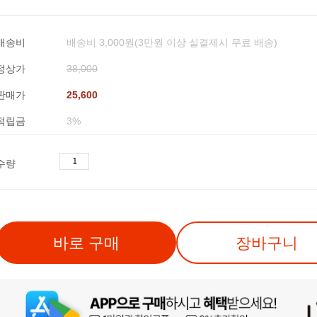
배송비
배송비 3,000원(3만원 이상 실결제시 무료 배송)
정상가
38,000
판매가
25,600
적립금
3%
수량
바로 구매
장바구니