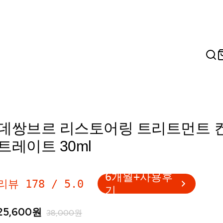
데쌍브르 리스토어링 트리트먼트 
트레이트 30ml
6개월+사용후
리뷰
178
/
5.0
기
25,600
원
38,000
원