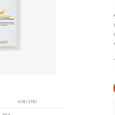
리뷰(
178
)
불 안내