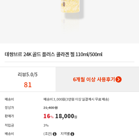
데쌍브르 24K 골드 플러스 콜라겐 젤 110ml/500ml
리뷰
5.0/5
6개월 이상 사용후기
81
배송비
배송비 3,000원(3만원 이상 실결제시 무료 배송)
정상가
21,400 원
16
18,000
판매가
%
원
적립금
3%
배송비
(조건)
지역별