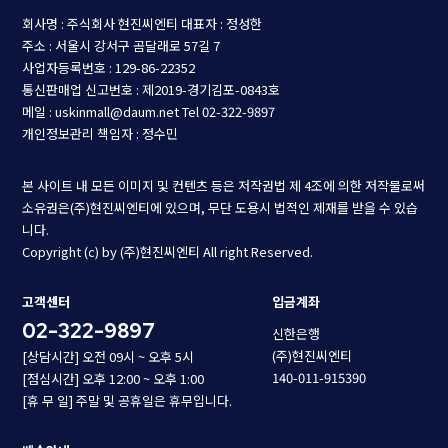
회사명 : 주식회사 현진씨엔티
대표자 : 정성한
주소 : 서울시 강서구 곰달래로 57길 7
사업자등록번호 : 129-86-22352
통신판매업 신고번호 : 제2019-경기김포-0843호
메일 : uskinmall@daum.net
Tel 02-322-9897
개인정보관리 책임자 : 정수민
본 사이트 내 모든 이미지 및 컨텐츠 등은 저작권법 제 4조에 의한 저작물로써
소유권은(주)현진씨엔티에 있으며, 무단 도용시 법적인 제재를 받을 수 있습
니다.
Copyright (c) by (주)현진씨엔티 All right Reserved.
고객센터
입금계좌
02-322-9897
신한은행
(주)현진씨엔티
[상담시간] 오전 09시 ~ 오후 5시
140-011-915390
[점심시간] 오후 12:00 ~ 오후 1:00
[휴 무 일] 주말 및 공휴일은 휴무입니다.