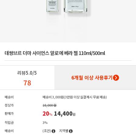
데쌍브르 더마 사이언스 알로에 베라 젤 110ml/500ml
리뷰
5.0/5
6개월 이상 사용후기
78
배송비
배송비 3,000원(3만원 이상 실결제시 무료 배송)
정상가
18,000 원
20
14,400
판매가
%
원
적립금
3%
배송비
(조건)
지역별