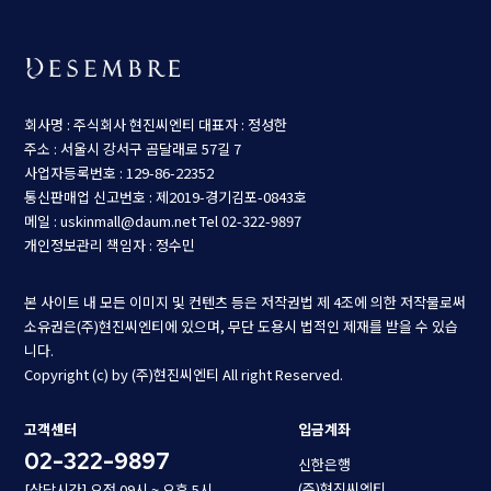
회사명 : 주식회사 현진씨엔티
대표자 : 정성한
주소 : 서울시 강서구 곰달래로 57길 7
사업자등록번호 : 129-86-22352
통신판매업 신고번호 : 제2019-경기김포-0843호
메일 : uskinmall@daum.net
Tel 02-322-9897
개인정보관리 책임자 : 정수민
본 사이트 내 모든 이미지 및 컨텐츠 등은 저작권법 제 4조에 의한 저작물로써
소유권은(주)현진씨엔티에 있으며, 무단 도용시 법적인 제재를 받을 수 있습
니다.
Copyright (c) by (주)현진씨엔티 All right Reserved.
고객센터
입금계좌
02-322-9897
신한은행
(주)현진씨엔티
[상담시간] 오전 09시 ~ 오후 5시