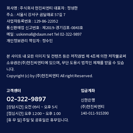
회사명 : 주식회사 현진씨엔티
대표자 : 정성한
주소 : 서울시 강서구 곰달래로 57길 7
사업자등록번호 : 129-86-22352
통신판매업 신고번호 : 제2019-경기김포-0843호
메일 : uskinmall@daum.net
Tel 02-322-9897
개인정보관리 책임자 : 정수민
본 사이트 내 모든 이미지 및 컨텐츠 등은 저작권법 제 4조에 의한 저작물로써
소유권은(주)현진씨엔티에 있으며, 무단 도용시 법적인 제재를 받을 수 있습
니다.
Copyright (c) by (주)현진씨엔티 All right Reserved.
고객센터
입금계좌
02-322-9897
신한은행
(주)현진씨엔티
[상담시간] 오전 09시 ~ 오후 5시
140-011-915390
[점심시간] 오후 12:00 ~ 오후 1:00
[휴 무 일] 주말 및 공휴일은 휴무입니다.