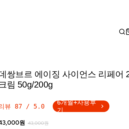
데쌍브르 에이징 사이언스 리페어 2
크림 50g/200g
6개월+사용후
리뷰
87
/
5.0
기
43,000
원
43,000
원