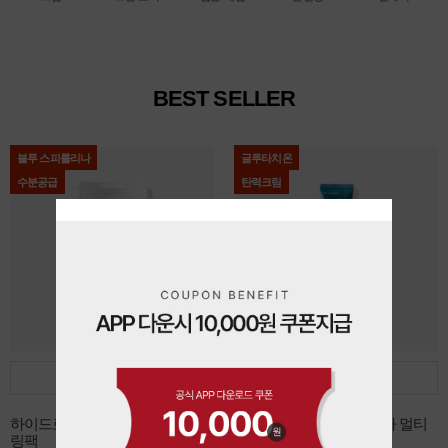
BEST SELLER
블루 스피룰리나
글루타치온
수분공급
탄력크림
담기
담기
하이드로 블루 스피룰리나 모델
데쌍브르 글루타치온 시카 멀티
링팩
리페어 크림 30ml