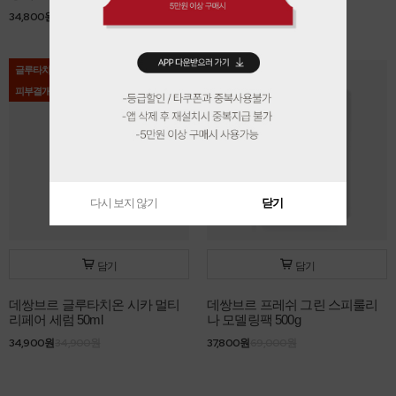
34,800원
38,000원
26,900원
26,900원
글루타치온
BEST
피부결개선
다시 보지 않기
닫기
담기
담기
데쌍브르 글루타치온 시카 멀티
데쌍브르 프레쉬 그린 스피룰리
리페어 세럼 50ml
나 모델링팩 500g
34,900원
34,900원
37,800원
69,000원