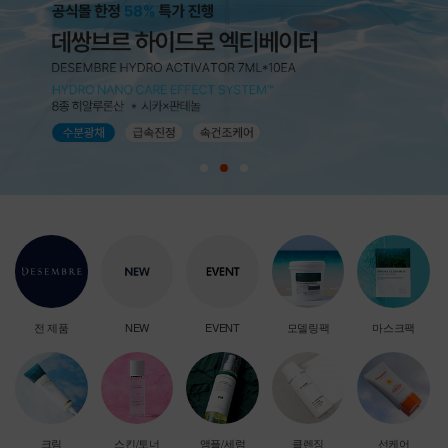
전 제품
NEW
EVENT
모델링팩
마스크팩
크림
스킨/토너
앰플/세럼
클렌징
선케어