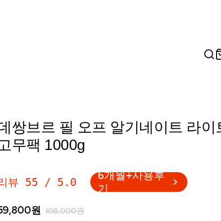
데쌍브르 필 오프 알기네이트 라이
고무팩 1000g
6개월+사용후
리뷰
55
/
5.0
기
59,800
원
108,000
원