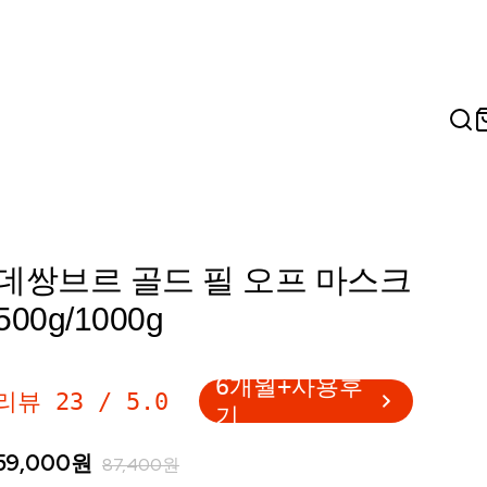
데쌍브르 골드 필 오프 마스크
500g/1000g
6개월+사용후
리뷰
23
/
5.0
기
59,000
원
87,400
원