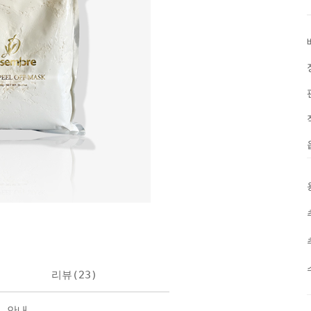
리뷰(
23
)
불 안내