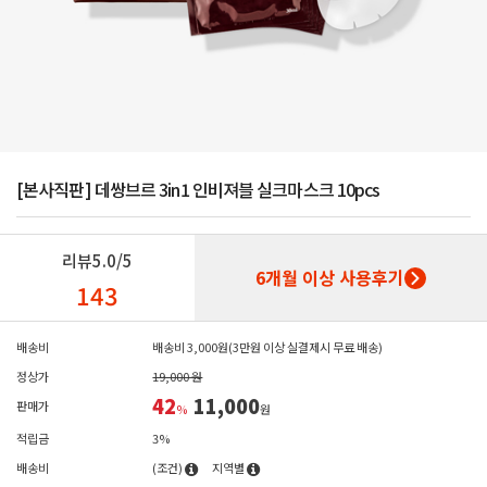
[본사직판] 데쌍브르 3in1 인비져블 실크마스크 10pcs
리뷰
5.0/5
6개월 이상 사용후기
143
배송비
배송비 3,000원(3만원 이상 실결제시 무료 배송)
정상가
19,000 원
42
11,000
판매가
%
원
적립금
3%
배송비
(조건)
지역별