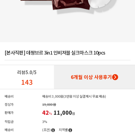
[본사직판] 데쌍브르 3in1 인비져블 실크마스크 10pcs
리뷰
5.0/5
6개월 이상 사용후기
143
배송비
배송비 3,000원(3만원 이상 실결제시 무료 배송)
정상가
19,000 원
42
11,000
판매가
%
원
적립금
3%
배송비
(조건)
지역별