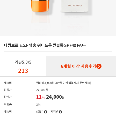
데쌍브르 E.G.F 엣홈 워터드롭 썬블록 SPF40 PA++
리뷰
5.0/5
6개월 이상 사용후기
213
배송비
배송비 3,000원(3만원 이상 실결제시 무료 배송)
정상가
27,000 원
11
24,000
판매가
%
원
적립금
3%
배송비
(조건)
지역별