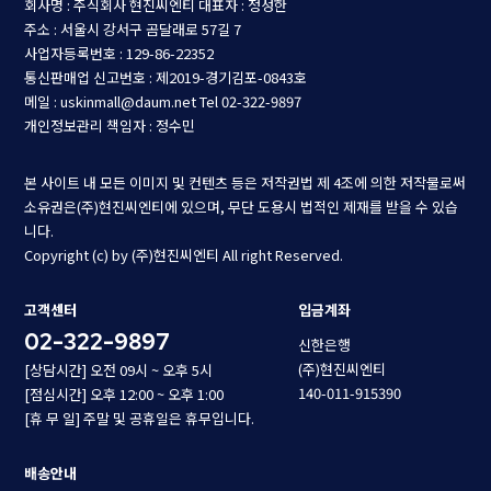
회사명 : 주식회사 현진씨엔티
대표자 : 정성한
주소 : 서울시 강서구 곰달래로 57길 7
사업자등록번호 : 129-86-22352
통신판매업 신고번호 : 제2019-경기김포-0843호
메일 : uskinmall@daum.net
Tel 02-322-9897
개인정보관리 책임자 : 정수민
본 사이트 내 모든 이미지 및 컨텐츠 등은 저작권법 제 4조에 의한 저작물로써
소유권은(주)현진씨엔티에 있으며, 무단 도용시 법적인 제재를 받을 수 있습
니다.
Copyright (c) by (주)현진씨엔티 All right Reserved.
고객센터
입금계좌
02-322-9897
신한은행
(주)현진씨엔티
[상담시간] 오전 09시 ~ 오후 5시
140-011-915390
[점심시간] 오후 12:00 ~ 오후 1:00
[휴 무 일] 주말 및 공휴일은 휴무입니다.
배송안내