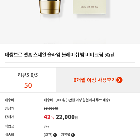
데쌍브르 엣홈 스네일 슬라임 블레미쉬 밤 비비크림 50ml
리뷰
5.0/5
6개월 이상 사용후기
50
배송비
배송비 3,000원(3만원 이상 실결제시 무료 배송)
정상가
38,000 원
42
22,000
판매가
%
원
적립금
3%
배송비
(조건)
지역별